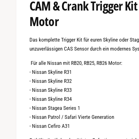
CAM & Crank Trigger Kit
1
i
n
M
Motor
o
d
a
l
ö
Das komplette Trigger Kit für euren Skyline oder Sta
f
f
unzuverlässigen CAS Sensor durch ein modernes Sy
n
e
n
Für alle Nissan mit RB20, RB25, RB26 Motor:
- Nissan Skyline R31
- Nissan Skyline R32
- Nissan Skyline R33
- Nissan Skyline R34
- Nissan Stagea Series 1
- Nissan Patrol / Safari Vierte Generation
- Nissan Cefiro A31