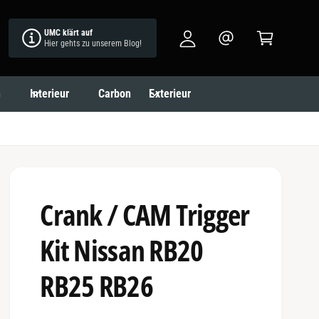
l
e
UMC klärt auf
o
n
Hier gehts zu unserem Blog!
g
k
g
o
n
Interieur
Carbon
Exterieur
e
rb
n
Crank / CAM Trigger
Kit Nissan RB20
RB25 RB26