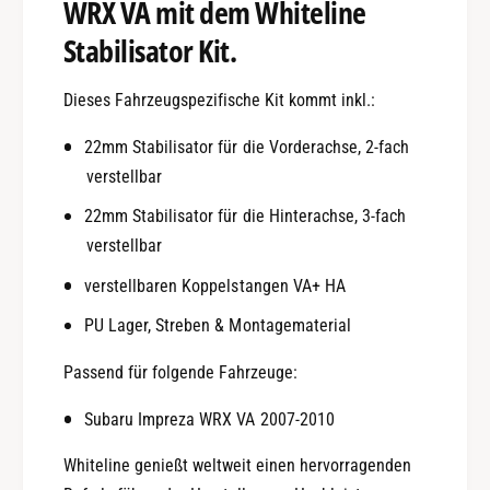
WRX VA mit dem Whiteline
/
b
G
Stabilisator Kit.
i
R
l
S
i
t
Dieses Fahrzeugspezifische Kit kommt inkl.:
s
a
a
22mm Stabilisator für die Vorderachse, 2-fach
b
t
i
verstellbar
o
l
r
22mm Stabilisator für die Hinterachse, 3-fach
i
K
s
verstellbar
i
a
verstellbaren Koppelstangen VA+ HA
t
t
-
o
PU Lager, Streben & Montagematerial
W
r
h
K
Passend für folgende Fahrzeuge:
i
i
t
t
Subaru Impreza WRX VA 2007-2010
e
-
l
W
Whiteline genießt weltweit einen hervorragenden
i
h