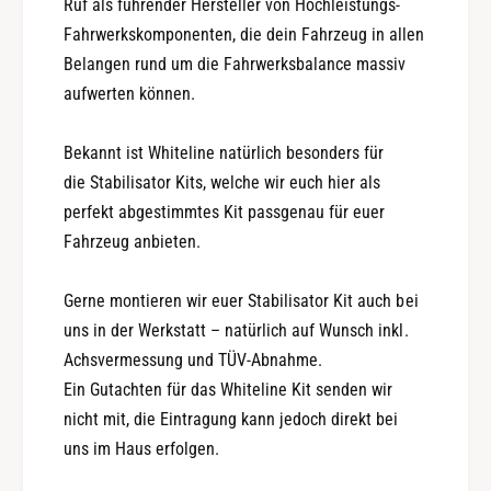
Ruf als führender Hersteller von Hochleistungs-
n
i
Fahrwerkskomponenten, die dein Fahrzeug in allen
e
t
P
Belangen rund um die Fahrwerksbalance massiv
e
e
l
aufwerten können.
r
i
f
n
Bekannt ist Whiteline natürlich besonders für
o
e
r
die Stabilisator Kits, welche wir euch hier als
P
m
e
perfekt abgestimmtes Kit passgenau für euer
a
r
Fahrzeug anbieten.
n
f
c
o
Gerne montieren wir euer Stabilisator Kit auch bei
e
r
uns in der Werkstatt – natürlich auf Wunsch inkl.
m
a
Achsvermessung und TÜV-Abnahme.
n
Ein Gutachten für das Whiteline Kit senden wir
c
nicht mit, die Eintragung kann jedoch direkt bei
e
uns im Haus erfolgen.