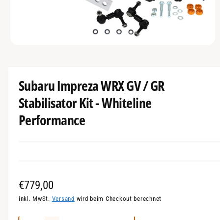
G
G
E
e
N
s
c
M
h
e
d
ä
i
e
f
Subaru Impreza WRX GV / GR
n
1
t
Stabilisator Kit - Whiteline
i
n
Performance
M
o
d
a
l
ö
f
f
n
e
N
€779,00
n
o
inkl. MwSt.
Versand
wird beim Checkout berechnet
r