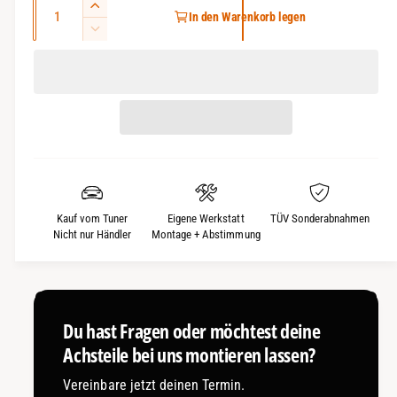
A
E
In den Warenkorb legen
m
n
r
V
a
h
z
e
ö
r
a
l
h
r
h
e
e
i
l
d
n
r
i
g
P
e
e
M
r
r
e
e
Kauf vom Tuner
Eigene Werkstatt
TÜV Sonderabnahmen
e
n
d
Nicht nur Händler
Montage + Abstimmung
g
i
i
e
e
s
f
M
ü
e
r
Du hast Fragen oder möchtest deine
n
S
g
Achsteile bei uns montieren lassen?
u
e
b
Vereinbare jetzt deinen Termin.
f