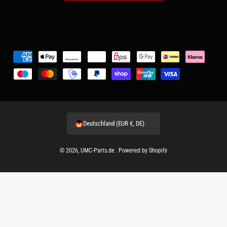
Z
a
h
l
u
Deutschland (EUR €, DE)
n
g
© 2026,
UMC-Parts.de
.
Powered by Shopify
s
m
e
t
h
o